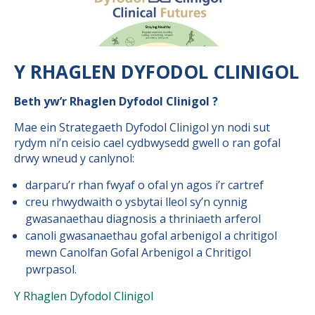
Y RHAGLEN DYFODOL CLINIGOL
Beth yw’r Rhaglen Dyfodol Clinigol ?
Mae ein Strategaeth Dyfodol Clinigol yn nodi sut
rydym ni’n ceisio cael cydbwysedd gwell o ran gofal
drwy wneud y canlynol:
darparu’r rhan fwyaf o ofal yn agos i’r cartref
creu rhwydwaith o ysbytai lleol sy’n cynnig
gwasanaethau diagnosis a thriniaeth arferol
canoli gwasanaethau gofal arbenigol a chritigol
mewn Canolfan Gofal Arbenigol a Chritigol
pwrpasol.
Y Rhaglen Dyfodol Clinigol