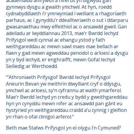
academaidd amrywiol a niferus yn digwydd gan
gynnwys dysgu a gwaith ymchwil. At hyn, roedd
cydnabyddiaeth i’r ymrwymiad i welliant a rhagoriaeth
parhaus, ac i gynyddu’r ddealltwriaeth o sut i ddarparu
gwasanaethau mwy effeithiol ac o ansawdd gwell. Gan
adeiladu ar lwyddiannau 2013, mae’r Bwrdd Iechyd
Prifysgol wedi cynnal ac ehangu ystod y fath
weithgareddau ac mewn sawl maes mae bellach ar
flaen y gad mewn agweddau penodol o arloesi a dysgu
yn y byd iechyd, er enghraifft, mewn Gofal Iechyd
Seiliedig ar Werthoedd.
“‘Athroniaeth Prifysgol’ Bwrdd Iechyd Prifysgol
Aneurin Bevan yw meithrin diwylliant cryf o ddysgu,
ymchwil ac arloesi, sy’n cyfrannu at waith ymarferol.
Mae’r Bwrdd Iechyd yn credu y bydd y gweithgareddau
hyn yn cynyddu mewn nifer ac ansawdd pan gânt eu
hystyried yn weithgareddau craidd a’u cynnig i gleifion
yn rhan o ofal clinigol arferol.”
Beth mae Statws Prifysgol yn ei olygu i’n Cymuned?