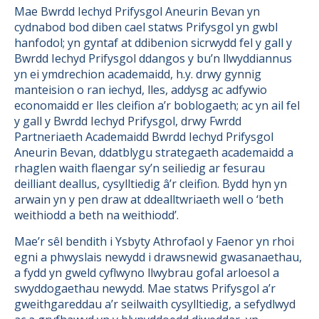
Mae Bwrdd Iechyd Prifysgol Aneurin Bevan yn
cydnabod bod diben cael statws Prifysgol yn gwbl
hanfodol; yn gyntaf at ddibenion sicrwydd fel y gall y
Bwrdd Iechyd Prifysgol ddangos y bu’n llwyddiannus
yn ei ymdrechion academaidd, h.y. drwy gynnig
manteision o ran iechyd, lles, addysg ac adfywio
economaidd er lles cleifion a’r boblogaeth; ac yn ail fel
y gall y Bwrdd Iechyd Prifysgol, drwy Fwrdd
Partneriaeth Academaidd Bwrdd Iechyd Prifysgol
Aneurin Bevan, ddatblygu strategaeth academaidd a
rhaglen waith flaengar sy’n seiliedig ar fesurau
deilliant deallus, cysylltiedig â’r cleifion. Bydd hyn yn
arwain yn y pen draw at ddealltwriaeth well o ‘beth
weithiodd a beth na weithiodd’.
Mae’r sêl bendith i Ysbyty Athrofaol y Faenor yn rhoi
egni a phwyslais newydd i drawsnewid gwasanaethau,
a fydd yn gweld cyflwyno llwybrau gofal arloesol a
swyddogaethau newydd. Mae statws Prifysgol a’r
gweithgareddau a’r seilwaith cysylltiedig, a sefydlwyd