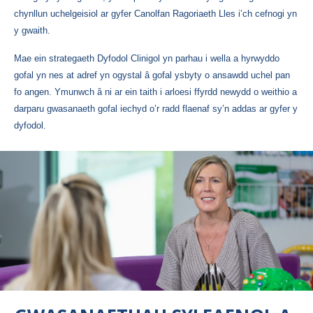
chynllun uchelgeisiol ar gyfer Canolfan Ragoriaeth Lles i’ch cefnogi yn
y gwaith.
Mae ein strategaeth Dyfodol Clinigol yn parhau i wella a hyrwyddo
gofal yn nes at adref yn ogystal â gofal ysbyty o ansawdd uchel pan
fo angen. Ymunwch â ni ar ein taith i arloesi ffyrdd newydd o weithio a
darparu gwasanaeth gofal iechyd o’r radd flaenaf sy’n addas ar gyfer y
dyfodol.