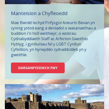
Manteision a Chyfleoedd
Mae Bwrdd Iechyd Prifysgol Aneurin Bevan yn
cynnig ystod eang a deniadol o wasanaethau a
buddion i'n holl weithwyr, o wobrau
Cydnabyddiaeth Staff ac Arferion Gweithio
Hyblyg, i gynlluniau fel y LGBT Cynllun
Cyfeillion, yn hyrwyddo cydraddoldeb yn y
gweithle.
DARGANFYDDWCH FWY