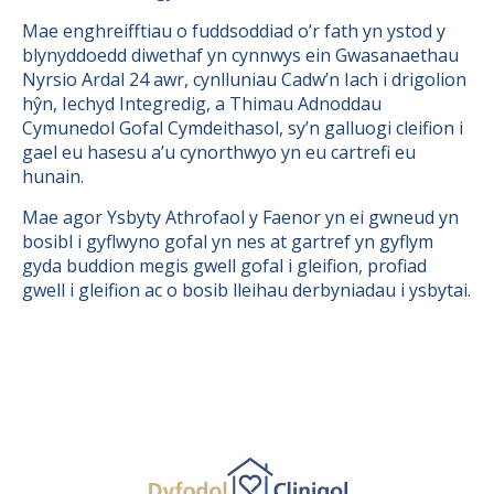
Mae enghreifftiau o fuddsoddiad o’r fath yn ystod y
blynyddoedd diwethaf yn cynnwys ein Gwasanaethau
Nyrsio Ardal 24 awr, cynlluniau Cadw’n Iach i drigolion
hŷn, Iechyd Integredig, a Thimau Adnoddau
Cymunedol Gofal Cymdeithasol, sy’n galluogi cleifion i
gael eu hasesu a’u cynorthwyo yn eu cartrefi eu
hunain.
Mae agor Ysbyty Athrofaol y Faenor yn ei gwneud yn
bosibl i gyflwyno gofal yn nes at gartref yn gyflym
gyda buddion megis gwell gofal i gleifion, profiad
gwell i gleifion ac o bosib lleihau derbyniadau i ysbytai.