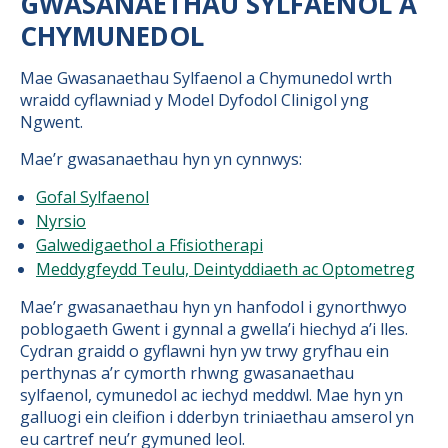
GWASANAETHAU SYLFAENOL A
CHYMUNEDOL
Mae Gwasanaethau Sylfaenol a Chymunedol wrth
wraidd cyflawniad y Model Dyfodol Clinigol yng
Ngwent.
Mae’r gwasanaethau hyn yn cynnwys:
Gofal Sylfaenol
Nyrsio
Galwedigaethol a Ffisiotherapi
Meddygfeydd Teulu, Deintyddiaeth ac Optometreg
Mae’r gwasanaethau hyn yn hanfodol i gynorthwyo
poblogaeth Gwent i gynnal a gwella’i hiechyd a’i lles.
Cydran graidd o gyflawni hyn yw trwy gryfhau ein
perthynas a’r cymorth rhwng gwasanaethau
sylfaenol, cymunedol ac iechyd meddwl. Mae hyn yn
galluogi ein cleifion i dderbyn triniaethau amserol yn
eu cartref neu’r gymuned leol.