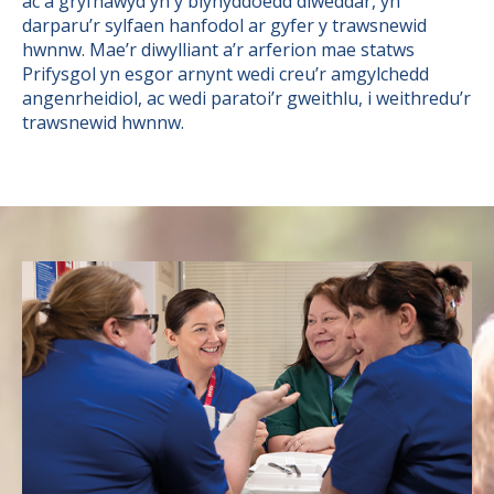
ac a gryfhawyd yn y blynyddoedd diweddar, yn
darparu’r sylfaen hanfodol ar gyfer y trawsnewid
hwnnw. Mae’r diwylliant a’r arferion mae statws
Prifysgol yn esgor arnynt wedi creu’r amgylchedd
angenrheidiol, ac wedi paratoi’r gweithlu, i weithredu’r
trawsnewid hwnnw.