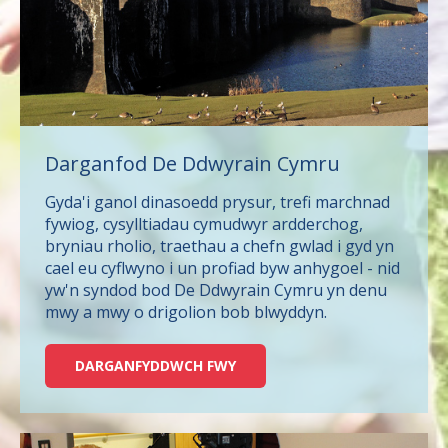
Darganfod De Ddwyrain Cymru
Gyda'i ganol dinasoedd prysur, trefi marchnad
fywiog, cysylltiadau cymudwyr ardderchog,
bryniau rholio, traethau a chefn gwlad i gyd yn
cael eu cyflwyno i un profiad byw anhygoel - nid
yw'n syndod bod De Ddwyrain Cymru yn denu
mwy a mwy o drigolion bob blwyddyn.
DARGANFYDDWCH FWY