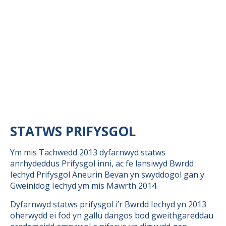
STATWS PRIFYSGOL
Ym mis Tachwedd 2013 dyfarnwyd statws
anrhydeddus Prifysgol inni, ac fe lansiwyd Bwrdd
Iechyd Prifysgol Aneurin Bevan yn swyddogol gan y
Gweinidog Iechyd ym mis Mawrth 2014.
Dyfarnwyd statws prifysgol i’r Bwrdd Iechyd yn 2013
oherwydd ei fod yn gallu dangos bod gweithgareddau