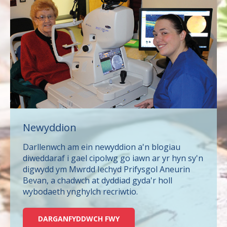
Newyddion
Darllenwch am ein newyddion a'n blogiau
diweddaraf i gael cipolwg go iawn ar yr hyn sy'n
digwydd ym Mwrdd Iechyd Prifysgol Aneurin
Bevan, a chadwch at dyddiad gyda'r holl
wybodaeth ynghylch recriwtio.
DARGANFYDDWCH FWY