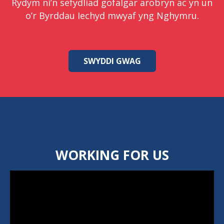
Rydym ni’n sefydliad gofalgar arobryn ac yn
un
o’r Byrddau Iechyd mwyaf yng Nghymru.
SWYDDI GWAG
WORKING FOR US