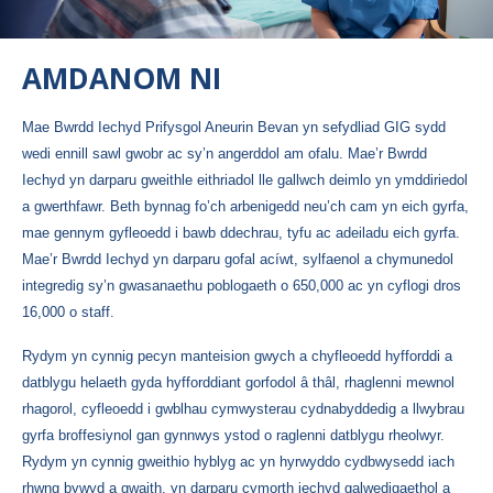
AMDANOM NI
Mae Bwrdd Iechyd Prifysgol Aneurin Bevan yn sefydliad GIG sydd
wedi ennill sawl gwobr ac sy’n angerddol am ofalu. Mae’r Bwrdd
Iechyd yn darparu gweithle eithriadol lle gallwch deimlo yn ymddiriedol
a gwerthfawr. Beth bynnag fo’ch arbenigedd neu’ch cam yn eich gyrfa,
mae gennym gyfleoedd i bawb ddechrau, tyfu ac adeiladu eich gyrfa.
Mae’r Bwrdd Iechyd yn darparu gofal acíwt, sylfaenol a chymunedol
integredig sy’n gwasanaethu poblogaeth o 650,000 ac yn cyflogi dros
16,000 o staff.
Rydym yn cynnig pecyn manteision gwych a chyfleoedd hyfforddi a
datblygu helaeth gyda hyfforddiant gorfodol â thâl, rhaglenni mewnol
rhagorol, cyfleoedd i gwblhau cymwysterau cydnabyddedig a llwybrau
gyrfa broffesiynol gan gynnwys ystod o raglenni datblygu rheolwyr.
Rydym yn cynnig gweithio hyblyg ac yn hyrwyddo cydbwysedd iach
rhwng bywyd a gwaith, yn darparu cymorth iechyd galwedigaethol a