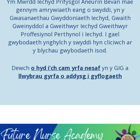
Ym Mwrdd Iechyd Prifysgol Aneurin Bevan mae
gennym amrywiaeth eang o swyddi, yn y
Gwasanaethau Gwyddoniaeth Iechyd, Gwaith
Gweinyddol a Gweithwyr Iechyd Gweithwyr
Proffesiynol Perthynol i Iechyd. I gael
gwybodaeth ynghylch y swyddi hyn cliciwch ar
y blychau gwybodaeth isod.
Dewch
o hyd i’ch cam yrfa nesaf
yn y GIG
a
llwybrau gyrfa o addysg i gyflogaeth