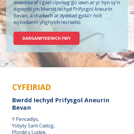
diweddaraf i gael cipolwg go iawn ar yr hyn sy'n
digwydd ym Mwrdd Iechyd Prifysgol Aneurin
Bevan, a chadwch at dyddiad gyda'r holl
wybodaeth ynghylch recriwtio.
DARGANFYDDWCH FWY
CYFEIRIAD
Bwrdd Iechyd Prifysgol Aneurin
Bevan
Y Pencadlys,
Ysbyty Sant Cadog,
Ffordd y Lodge,