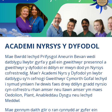
ACADEMI NYRSYS Y DYFODOL
Mae Bwrdd Iechyd Prifysgol Aneurin Bevan wedi
datblygu llwybr gyrfa y gall ein gweithwyr presennol a
gweithwyr y dyfodol ei ddilyn er mwyn dod yn Nyrsys
cofrestredig. Mae’r Academi Nyrs y Dyfodol yn lwybr
datblygu sy’n cefnogi Gweithwyr Cymorth Gofal Iechyd
i symud ymlaen i’w dewis faes drwy ddilyn gradd nyrsio
cyn-cofrestru rhan amser neu llawn amser ym maes
Oedolion, Plant, Anableddau Dysgu neu Iechyd
Meddwl.
Mae gennym daith glir o ran cynnydd ar gyfer ein