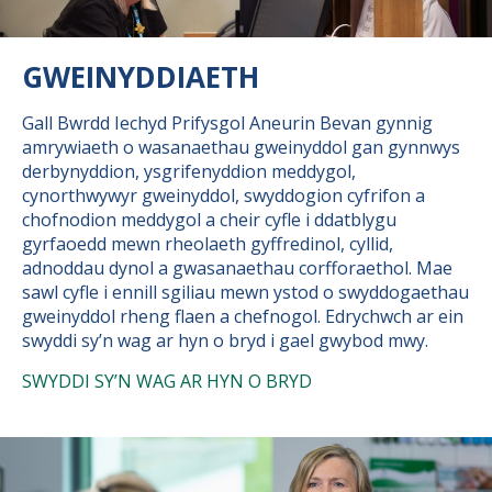
GWEINYDDIAETH
Gall Bwrdd Iechyd Prifysgol Aneurin Bevan gynnig
amrywiaeth o wasanaethau gweinyddol gan gynnwys
derbynyddion, ysgrifenyddion meddygol,
cynorthwywyr gweinyddol, swyddogion cyfrifon a
chofnodion meddygol a cheir cyfle i ddatblygu
gyrfaoedd mewn rheolaeth gyffredinol, cyllid,
adnoddau dynol a gwasanaethau corfforaethol. Mae
sawl cyfle i ennill sgiliau mewn ystod o swyddogaethau
gweinyddol rheng flaen a chefnogol. Edrychwch ar ein
swyddi sy’n wag ar hyn o bryd i gael gwybod mwy.
SWYDDI SY’N WAG AR HYN O BRYD