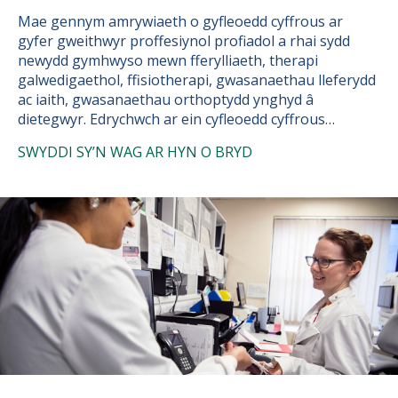
Mae gennym amrywiaeth o gyfleoedd cyffrous ar
gyfer gweithwyr proffesiynol profiadol a rhai sydd
newydd gymhwyso mewn fferylliaeth, therapi
galwedigaethol, ffisiotherapi, gwasanaethau lleferydd
ac iaith, gwasanaethau orthoptydd ynghyd â
dietegwyr. Edrychwch ar ein cyfleoedd cyffrous…
SWYDDI SY’N WAG AR HYN O BRYD