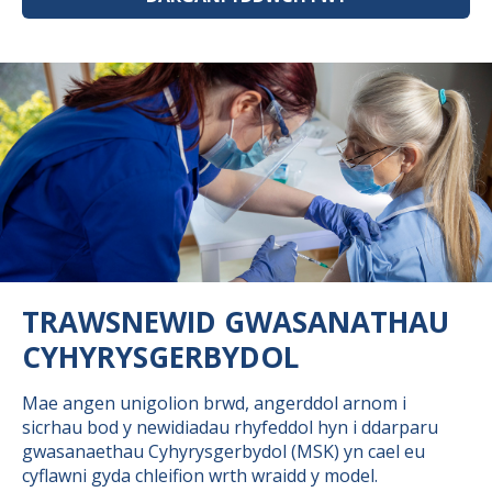
TRAWSNEWID GWASANATHAU
CYHYRYSGERBYDOL
Mae angen unigolion brwd, angerddol arnom i
sicrhau bod y newidiadau rhyfeddol hyn i ddarparu
gwasanaethau Cyhyrysgerbydol (MSK) yn cael eu
cyflawni gyda chleifion wrth wraidd y model.