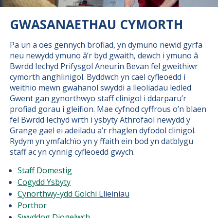
GWASANAETHAU CYMORTH
Pa un a oes gennych brofiad, yn dymuno newid gyrfa
neu newydd ymuno â’r byd gwaith, dewch i ymuno â
Bwrdd Iechyd Prifysgol Aneurin Bevan fel gweithiwr
cymorth anghlinigol. Byddwch yn cael cyfleoedd i
weithio mewn gwahanol swyddi a lleoliadau ledled
Gwent gan gynorthwyo staff clinigol i ddarparu’r
profiad gorau i gleifion. Mae cyfnod cyffrous o’n blaen
fel Bwrdd Iechyd wrth i ysbyty Athrofaol newydd y
Grange gael ei adeiladu a’r rhaglen dyfodol clinigol.
Rydym yn ymfalchïo yn y ffaith ein bod yn datblygu
staff ac yn cynnig cyfleoedd gwych.
Staff Domestig
Cogydd Ysbyty
Cynorthwy-ydd Golchi
Llieiniau
Porthor
Swyddog Diogelwch