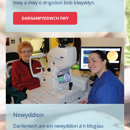
mwy a mwy o drigolion bob blwyddyn.
DARGANFYDDWCH FWY
Newyddion
Darllenwch am ein newyddion a'n blogiau