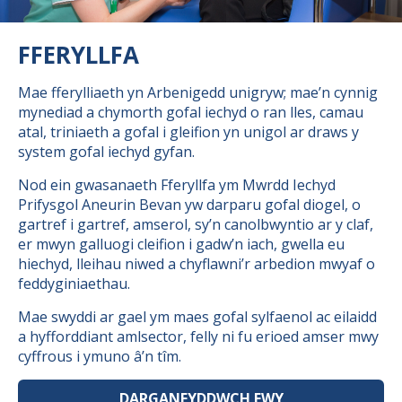
FFERYLLFA
Mae fferylliaeth yn Arbenigedd unigryw; mae’n cynnig
mynediad a chymorth gofal iechyd o ran lles, camau
atal, triniaeth a gofal i gleifion yn unigol ar draws y
system gofal iechyd gyfan.
Nod ein gwasanaeth Fferyllfa ym Mwrdd Iechyd
Prifysgol Aneurin Bevan yw darparu gofal diogel, o
gartref i gartref, amserol, sy’n canolbwyntio ar y claf,
er mwyn galluogi cleifion i gadw’n iach, gwella eu
hiechyd, lleihau niwed a chyflawni’r arbedion mwyaf o
feddyginiaethau.
Mae swyddi ar gael ym maes gofal sylfaenol ac eilaidd
a hyfforddiant amlsector, felly ni fu erioed amser mwy
cyffrous i ymuno â’n tîm.
DARGANFYDDWCH FWY