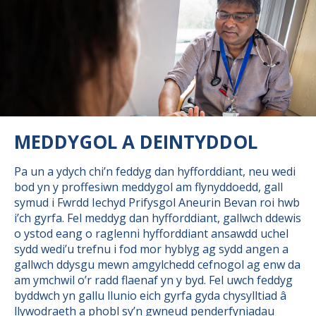
MEDDYGOL A DEINTYDDOL
Pa un a ydych chi’n feddyg dan hyfforddiant, neu wedi
bod yn y proffesiwn meddygol am flynyddoedd, gall
symud i Fwrdd Iechyd Prifysgol Aneurin Bevan roi hwb
i’ch gyrfa. Fel meddyg dan hyfforddiant, gallwch ddewis
o ystod eang o raglenni hyfforddiant ansawdd uchel
sydd wedi’u trefnu i fod mor hyblyg ag sydd angen a
gallwch ddysgu mewn amgylchedd cefnogol ag enw da
am ymchwil o’r radd flaenaf yn y byd. Fel uwch feddyg
byddwch yn gallu llunio eich gyrfa gyda chysylltiad â
llywodraeth a phobl sy’n gwneud penderfyniadau