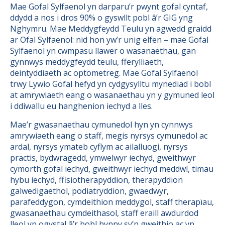
Mae Gofal Sylfaenol yn darparu’r pwynt gofal cyntaf,
ddydd a nos i dros 90% o gyswllt pobl â’r GIG yng
Nghymru. Mae Meddygfeydd Teulu yn agwedd graidd
ar Ofal Sylfaenol: nid hon yw’r unig elfen – mae Gofal
Sylfaenol yn cwmpasu llawer o wasanaethau, gan
gynnwys meddygfeydd teulu, fferylliaeth,
deintyddiaeth ac optometreg. Mae Gofal Sylfaenol
trwy Lywio Gofal hefyd yn cydgysylltu mynediad i bobl
at amrywiaeth eang o wasanaethau yn y gymuned leol
i ddiwallu eu hanghenion iechyd a lles.
Mae’r gwasanaethau cymunedol hyn yn cynnwys
amrywiaeth eang o staff, megis nyrsys cymunedol ac
ardal, nyrsys ymateb cyflym ac ailalluogi, nyrsys
practis, bydwragedd, ymwelwyr iechyd, gweithwyr
cymorth gofal iechyd, gweithwyr iechyd meddwl, timau
hybu iechyd, ffisiotherapyddion, therapyddion
galwedigaethol, podiatryddion, gwaedwyr,
parafeddygon, cymdeithion meddygol, staff therapïau,
gwasanaethau cymdeithasol, staff eraill awdurdod
lleol yn ogystal â’r bobl hynny sy’n gweithio ac yn