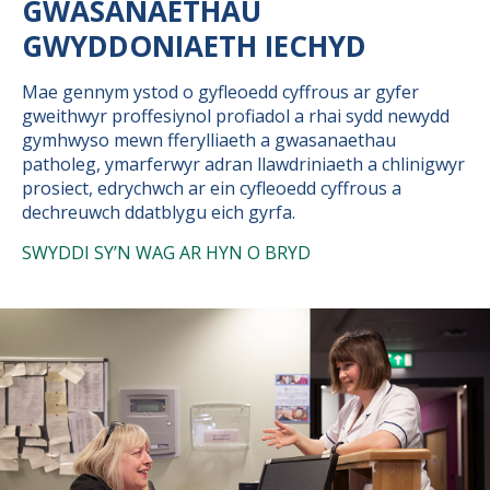
GWASANAETHAU
GWYDDONIAETH IECHYD
Mae gennym ystod o gyfleoedd cyffrous ar gyfer
gweithwyr proffesiynol profiadol a rhai sydd newydd
gymhwyso mewn fferylliaeth a gwasanaethau
patholeg, ymarferwyr adran llawdriniaeth a chlinigwyr
prosiect, edrychwch ar ein cyfleoedd cyffrous a
dechreuwch ddatblygu eich gyrfa.
SWYDDI SY’N WAG AR HYN O BRYD