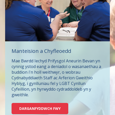
Manteision a Chyfleoedd
Mae Bwrdd Iechyd Prifysgol Aneurin Bevan yn
cynnig ystod eang a deniadol o wasanaethau a
buddion i'n holl weithwyr, o wobrau
Cydnabyddiaeth Staff ac Arferion Gweithio
Hyblyg, i gynlluniau fel y LGBT Cynllun
Cyfeillion, yn hyrwyddo cydraddoldeb yn y
gweithle.
DARGANFYDDWCH FWY