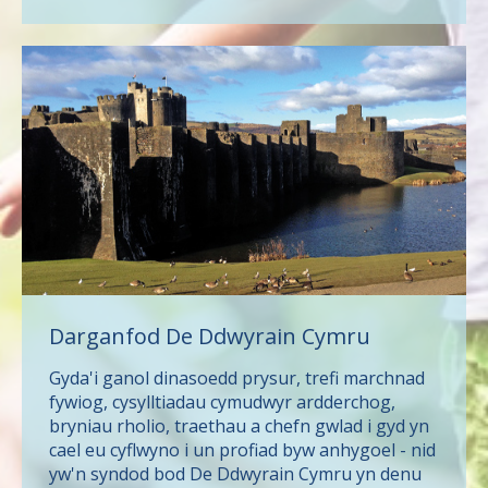
Darganfod De Ddwyrain Cymru
Gyda'i ganol dinasoedd prysur, trefi marchnad
fywiog, cysylltiadau cymudwyr ardderchog,
bryniau rholio, traethau a chefn gwlad i gyd yn
cael eu cyflwyno i un profiad byw anhygoel - nid
yw'n syndod bod De Ddwyrain Cymru yn denu