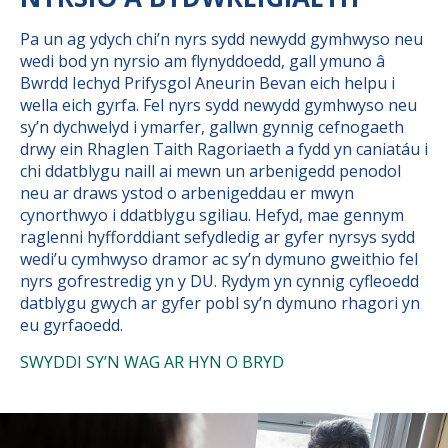
Pa un ag ydych chi’n nyrs sydd newydd gymhwyso neu
wedi bod yn nyrsio am flynyddoedd, gall ymuno â
Bwrdd Iechyd Prifysgol Aneurin Bevan eich helpu i
wella eich gyrfa. Fel nyrs sydd newydd gymhwyso neu
sy’n dychwelyd i ymarfer, gallwn gynnig cefnogaeth
drwy ein Rhaglen Taith Ragoriaeth a fydd yn caniatáu i
chi ddatblygu naill ai mewn un arbenigedd penodol
neu ar draws ystod o arbenigeddau er mwyn
cynorthwyo i ddatblygu sgiliau. Hefyd, mae gennym
raglenni hyfforddiant sefydledig ar gyfer nyrsys sydd
wedi’u cymhwyso dramor ac sy’n dymuno gweithio fel
nyrs gofrestredig yn y DU. Rydym yn cynnig cyfleoedd
datblygu gwych ar gyfer pobl sy’n dymuno rhagori yn
eu gyrfaoedd.
SWYDDI SY’N WAG AR HYN O BRYD