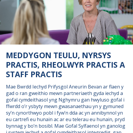
MEDDYGON TEULU, NYRSYS
PRACTIS, RHEOLWYR PRACTIS A
STAFF PRACTIS
Mae Bwrdd Iechyd Prifysgol Aneurin Bevan ar flaen y
gad o ran gweithio mewn partneriaeth gyda iechyd a
gofal cymdeithasol yng Nghymru gan hwyluso gofal i
ffwrdd o’r ysbyty mewn gwasanaethau yn y gymuned
sy’n cynorthwyo pobl i fyw’n dda ac yn annibynnol yn
eu cartrefi eu hunain ac ar eu telerau eu hunain, pryd
bynnag y bo’n bosibl. Mae Gofal Sylfaenol yn ganolog
i system iechyd a gofal cymdeithasol integredig, gan