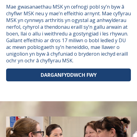
Mae gwasanaethau MSK yn cefnogi pobl sy’n byw â
chyflwr MSK neu y mae’n effeithio arnynt. Mae cyflyrau
MSK yn cynnwys arthritis yn ogystal ag anhwylderau
nerfol, cyhyrol a thendonau eraill sy’n gallu arwain at
boen, llai o allu i weithredu a gostyngiad i les rhywun.
Gallant effeithio ar dros 17 miliwn o bobl ledled y DU
ac mewn poblogaeth sy’n heneiddio, mae llawer o
unigolion yn byw â chyfuniad o bryderon iechyd eraill
ochr yn ochr â chyflyrau MSK.
DARGANFYDDWCH FWY