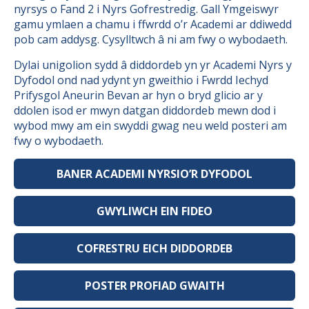
nyrsys o Fand 2 i Nyrs Gofrestredig. Gall Ymgeiswyr
gamu ymlaen a chamu i ffwrdd o’r Academi ar ddiwedd
pob cam addysg. Cysylltwch â ni am fwy o wybodaeth.
Dylai unigolion sydd â diddordeb yn yr Academi Nyrs y
Dyfodol ond nad ydynt yn gweithio i Fwrdd Iechyd
Prifysgol Aneurin Bevan ar hyn o bryd glicio ar y
ddolen isod er mwyn datgan diddordeb mewn dod i
wybod mwy am ein swyddi gwag neu weld posteri am
fwy o wybodaeth.
BANER ACADEMI NYRSIO’R DYFODOL
GWYLIWCH EIN FIDEO
COFRESTRU EICH DIDDORDEB
POSTER PROFIAD GWAITH