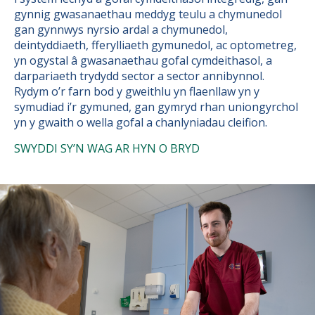
gynnig gwasanaethau meddyg teulu a chymunedol
gan gynnwys nyrsio ardal a chymunedol,
deintyddiaeth, fferylliaeth gymunedol, ac optometreg,
yn ogystal â gwasanaethau gofal cymdeithasol, a
darpariaeth trydydd sector a sector annibynnol.
Rydym o’r farn bod y gweithlu yn flaenllaw yn y
symudiad i’r gymuned, gan gymryd rhan uniongyrchol
yn y gwaith o wella gofal a chanlyniadau cleifion.
SWYDDI SY’N WAG AR HYN O BRYD