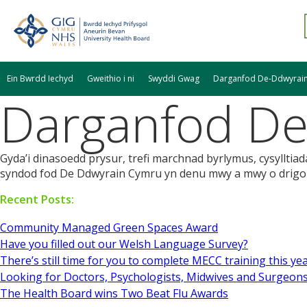
Ein Bwrdd Iechyd
Gweithio i ni
Swyddi Gwag
Darganfod De-Ddwyrai
Darganfod De
Gyda’i dinasoedd prysur, trefi marchnad byrlymus, cysylltia
syndod fod De Ddwyrain Cymru yn denu mwy a mwy o drigol
Recent Posts:
Community Managed Green Spaces Award
Have you filled out our Welsh Language Survey?
There’s still time for you to complete MECC training this ye
Looking for Doctors, Psychologists, Midwives and Surgeons
The Health Board wins Two Beat Flu Awards