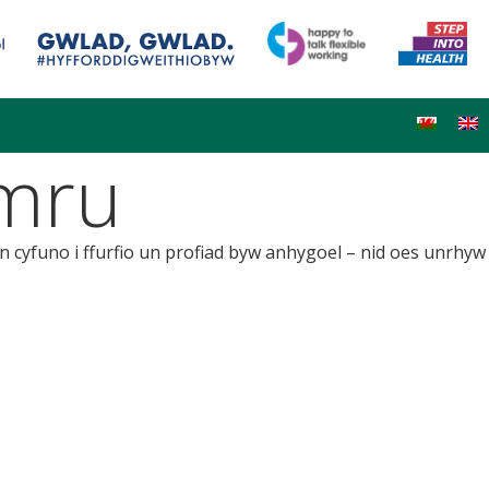
mru
yn cyfuno i ffurfio un profiad byw anhygoel – nid oes unrhyw