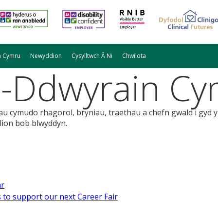
n Cymru
Newyddion
Cysylltwch Â Ni
Chwilota
-Ddwyrain Cy
dau cymudo rhagorol, bryniau, traethau a chefn gwald i gyd 
ion bob blwyddyn.
ar
 to support our next Career Fair